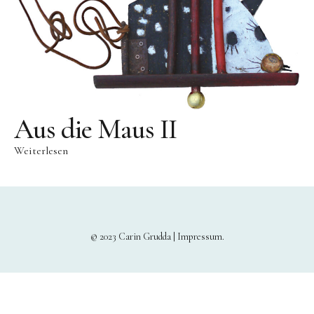
Bronze
Großbronze
Bilder
Bilder Großformat
Grafik
Aus die Maus II
Grafik Großformat
Weiterlesen
Objektbilder
Assemblagen
Collagen
Skizzen
© 2023 Carin Grudda |
Impressum
Texte zum Werk
Public Works