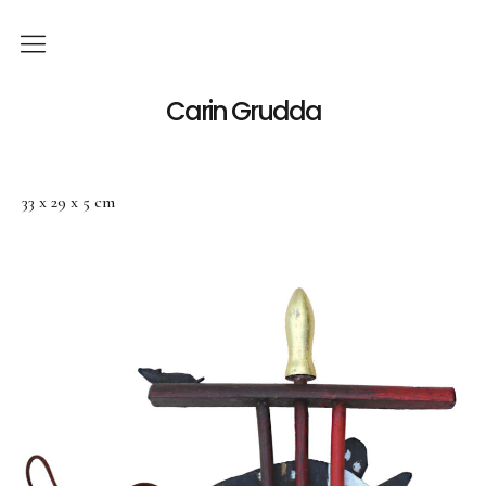
Deutsch
Carin Grudda
Italiano
(
Italienisch
)
33 x 29 x 5 cm
English
(
Englisch
)
News
Ausstellungen
Einzelaustellungen
Gruppenausstellungen
Werk