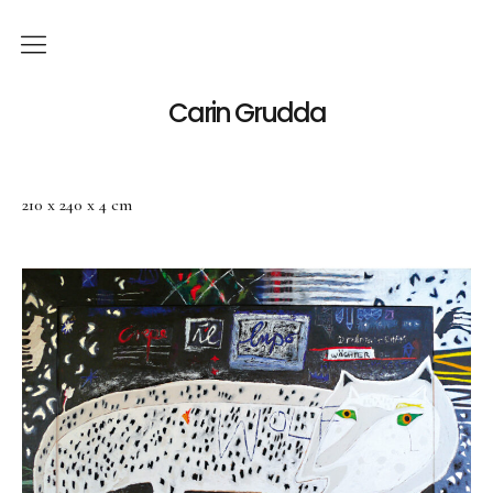
Deutsch
Carin Grudda
Italiano
(
Italienisch
)
210 x 240 x 4 cm
English
(
Englisch
)
News
Ausstellungen
Einzelaustellungen
Gruppenausstellungen
Werk