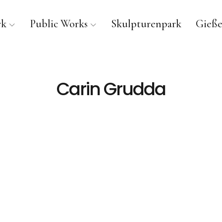
rk
Public Works
Skulpturenpark
Gieße
Carin Grudda