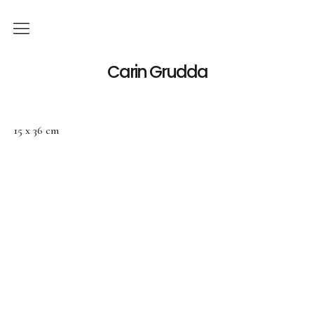
Deutsch
Carin Grudda
Italiano
(
Italienisch
)
15 x 36 cm
English
(
Englisch
)
News
Ausstellungen
Einzelaustellungen
Gruppenausstellungen
Werk