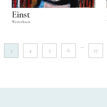
Einst
Weiterlesen
…
3
4
5
6
17