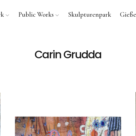
rk
Public Works
Skulpturenpark
Gieße
Carin Grudda