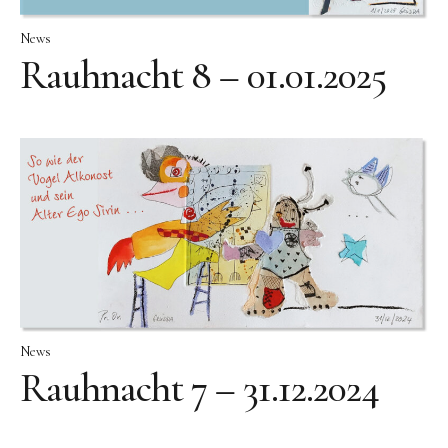
Skulpturenpark
News
Gießereien
Rauhnacht 8 – 01.01.2025
Gießerei Rom
Blau-Miau
Der verträumte König
Rastender Narr
Der Sprung
Wolkenpelztier
Gießerei Volvera/Turin
News
Papagena
Rauhnacht 7 – 31.12.2024
Vita