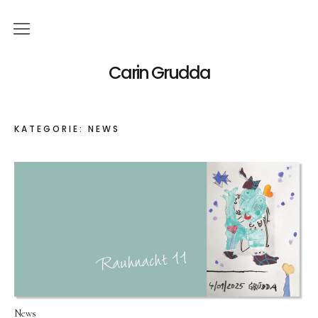
Deutsch
Carin Grudda
Italiano
(
Italienisch
)
KATEGORIE:
NEWS
English
(
Englisch
)
News
Ausstellungen
Einzelaustellungen
Gruppenausstellungen
Werk
News