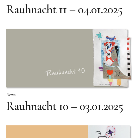
Bronze
Rauhnacht 11 – 04.01.2025
Großbronze
Bilder
Bilder Großformat
Grafik
Grafik Großformat
Objektbilder
Assemblagen
Collagen
News
Rauhnacht 10 – 03.01.2025
Skizzen
Texte zum Werk
Public Works