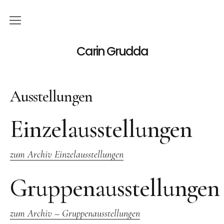
Deutsch
Carin Grudda
Italiano
(
Italienisch
)
Ausstellungen
English
(
Englisch
)
News
Einzelausstellungen
Ausstellungen
zum Archiv Einzelausstellungen
Einzelaustellungen
Gruppenausstellungen
Gruppenausstellungen
Werk
zum Archiv – Gruppenausstellungen