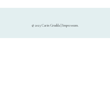
Bronze
Großbronze
Bilder
© 2023 Carin Grudda |
Impressum
Bilder Großformat
Grafik
Grafik Großformat
Objektbilder
Assemblagen
Collagen
Skizzen
Texte zum Werk
Public Works