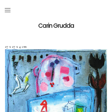
Italiano
Carin Grudda
Deutsch
(
Tedesco
)
27 x 27 x 4 cm
English
(
Inglese
)
News
Mostre
Mostre Personali
Mostre Collettive
Opera